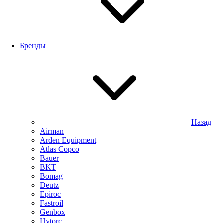
Бренды
Назад
Airman
Arden Equipment
Atlas Сopco
Bauer
BKT
Bomag
Deutz
Epiroc
Fastroil
Genbox
Hytorc