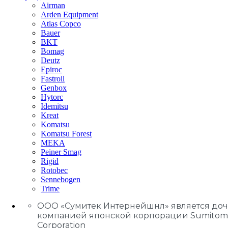
Airman
Arden Equipment
Atlas Сopco
Bauer
BKT
Bomag
Deutz
Epiroc
Fastroil
Genbox
Hytorc
Idemitsu
Kreat
Komatsu
Komatsu Forest
MEKA
Peiner Smag
Rigid
Rotobec
Sennebogen
Trime
ООО «Сумитек Интернейшнл» является до
компанией японской корпорации Sumitom
Corporation