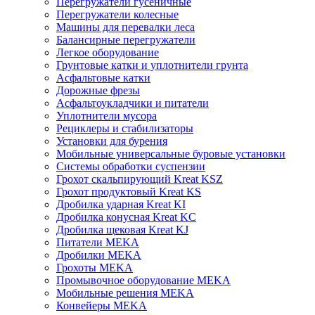
Перегружатели гусеничные
Перегружатели колесные
Машины для перевалки леса
Балансирные перегружатели
Легкое оборудование
Грунтовые катки и уплотнители грунта
Асфальтовые катки
Дорожные фрезы
Асфальтоукладчики и питатели
Уплотнители мусора
Рециклеры и стабилизаторы
Установки для бурения
Мобильные универсальные буровые установки
Системы обработки суспензии
Грохот скальпирующий Kreat KSZ
Грохот продуктовый Kreat KS
Дробилка ударная Kreat KI
Дробилка конусная Kreat KC
Дробилка щековая Kreat KJ
Питатели MEKA
Дробилки MEKA
Грохоты MEKA
Промывочное оборудование MEKA
Мобильные решения MEKA
Конвейеры MEKA