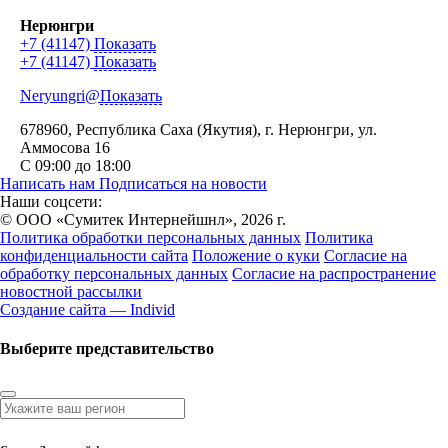
Нерюнгри
+7 (41147)
Показать
+7 (41147)
Показать
Neryungri@
Показать
678960
, Республика Саха (Якутия), г.
Нерюнгри
,
ул.
Аммосова 16
С 09:00 до 18:00
Написать нам
Подписаться на новости
Наши соцсети:
© ООО «Сумитек Интернейшнл», 2026 г.
Политика обработки персональных данных
Политика
конфиденциальности сайта
Положение о куки
Согласие на
обработку персональных данных
Согласие на распространение
новостной рассылки
Создание сайта — Individ
Выберите представительство