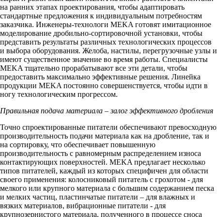
на ранних этапах проектирования, чтобы адаптировать
стандартные предложения к индивидуальным потребностям
заказчика. Инженеры-технологи MEKA готовят имитационное
моделирование дробильно-сортировочной установки, чтобы
представить результаты различных технологических процессов
и выбора оборудования. Желоба, настилы, перегрузочные узлы и
имеют существенное значение во время работы. Специалисты
MEKA тщательно прорабатывают все эти детали, чтобы
предоставить максимально эффективные решения. Линейка
продукции MEKA постоянно совершенствуется, чтобы идти в
ногу технологическим прогрессом.
Правильная подача материала – залог эффективного дробления
Точно спроектированные питатели обеспечивают превосходную
производительность подачи материала как на дробление, так и
на сортировку, что обеспечивает повышенную
производительность с равномерным распределением износа
контактирующих поверхностей. MEKA предлагает несколько
типов питателей, каждый из которых специфичен для области
своего применения: колосниковый питатель с грохотом - для
мелкого или крупного материала с большим содержанием песка
и мелких частиц, пластинчатые питатели – для влажных и
вязких материалов, вибрационные питатели - для
крупнозернистого материала, полученного в процессе сноса