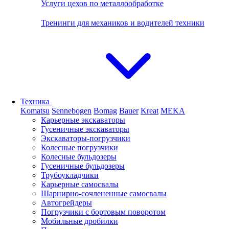
Услуги цехов по металлообработке
Тренинги для механиков и водителей техники
Техника
Komatsu
Sennebogen
Bomag
Bauer
Kreat
MEKA
Карьерные экскаваторы
Гусеничные экскаваторы
Экскаваторы-погрузчики
Колесные погрузчики
Колесные бульдозеры
Гусеничные бульдозеры
Трубоукладчики
Карьерные самосвалы
Шарнирно-сочлененные cамосвалы
Автогрейдеры
Погрузчики с бортовым поворотом
Мобильные дробилки