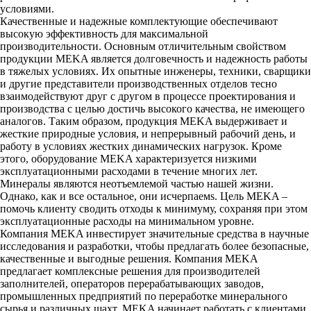
условиями.
Качественные и надежные комплектующие обеспечивают
высокую эффективность для максимальной
производительности. Основным отличительным свойством
продукции MEKA является долговечность и надежность работы
в тяжелых условиях. Их опытные инженеры, техники, сварщики
и другие представители производственных отделов тесно
взаимодействуют друг с другом в процессе проектирования и
производства с целью достичь высокого качества, не имеющего
аналогов. Таким образом, продукция MEKA выдерживает и
жесткие природные условия, и непрерывный рабочий день, и
работу в условиях жестких динамических нагрузок. Кроме
этого, оборудование MEKA характеризуется низкими
эксплуатационными расходами в течение многих лет.
Минералы являются неотъемлемой частью нашей жизни.
Однако, как и все остальное, они исчерпаемs. Цель MEKA –
помочь клиенту сводить отходы к минимуму, сохраняя при этом
эксплуатационные расходы на минимальном уровне.
Компания MEKA инвестирует значительные средства в научные
исследования и разработки, чтобы предлагать более безопасные,
качественные и выгодные решения. Компания MEKA
предлагает комплексные решения для производителей
заполнителей, операторов перерабатывающих заводов,
промышленных предприятий по переработке минерального
сырья и различных шахт. MEKA начинает работать с клиентами