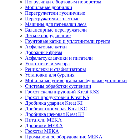
Погрузчики с бортовым поворотом
Мобильные дробилки
Перегружатели гусеничные
Перегружатели колесные
Машины для перевалки леса
Балансирные перегружатели
Легкое оборудование
Грунтовые катки и уплотнители грунта
Асфальтовые катки
Дорожные фрезы
Асфальтоукладчики и питатели
Уплотнители мусора
Рециклеры и стабилизаторы
Установки для бурения
Мобильные универсальные буровые установки
Системы обработки суспензии
Грохот скальпирующий Kreat KSZ
Грохот продуктовый Kreat KS
Дробилка ударная Kreat KI
Дробилка конусная Kreat KC
Дробилка щековая Kreat KJ
Питатели MEKA
Дробилки MEKA
Грохоты MEKA
Промывочное оборудование MEKA