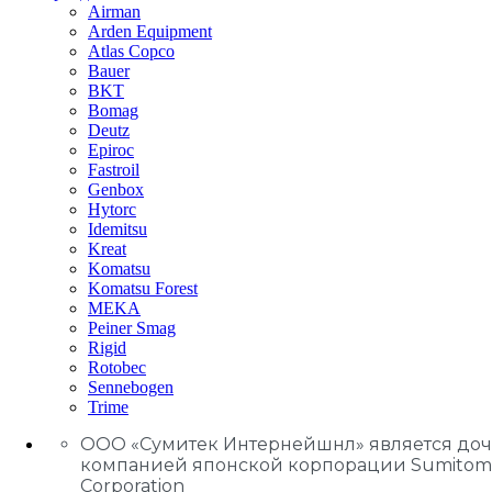
Airman
Arden Equipment
Atlas Сopco
Bauer
BKT
Bomag
Deutz
Epiroc
Fastroil
Genbox
Hytorc
Idemitsu
Kreat
Komatsu
Komatsu Forest
MEKA
Peiner Smag
Rigid
Rotobec
Sennebogen
Trime
ООО «Сумитек Интернейшнл» является до
компанией японской корпорации Sumitom
Corporation