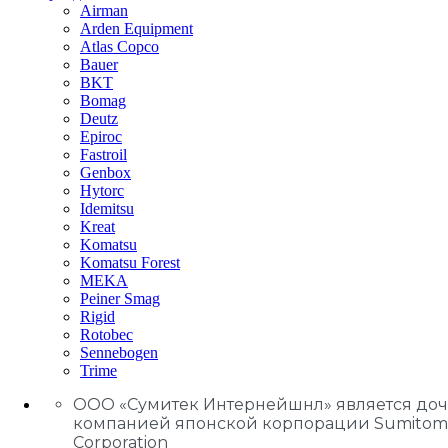
Airman
Arden Equipment
Atlas Сopco
Bauer
BKT
Bomag
Deutz
Epiroc
Fastroil
Genbox
Hytorc
Idemitsu
Kreat
Komatsu
Komatsu Forest
MEKA
Peiner Smag
Rigid
Rotobec
Sennebogen
Trime
ООО «Сумитек Интернейшнл» является до
компанией японской корпорации Sumitom
Corporation