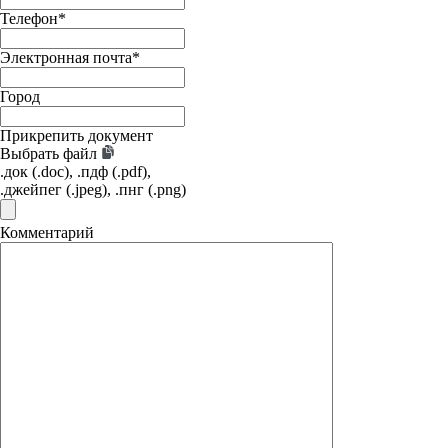
Телефон
*
Электронная почта
*
Город
Прикрепить документ
Выбрать файл
.док (.doc), .пдф (.pdf),
.джейпег (.jpeg), .пнг (.png)
Комментарий