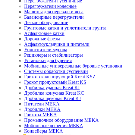
Перегружатели гусеничные
Перегружатели колесные
Машины для перевалки леса
Балансирные перегружатели
Легкое оборудование
Грунтовые катки и уплотнители грунта
Асфальтовые катки
Дорожные фрезы
Асфальтоукладчики и питатели
Уплотнители мусора
Рециклеры и стабилизаторы
Установки для бурения
Мобильные универсальные буровые установки
Системы обработки суспензии
Грохот скальпирующий Kreat KSZ
Грохот продуктовый Kreat KS
Дробилка ударная Kreat KI
Дробилка конусная Kreat KC
Дробилка щековая Kreat KJ
Питатели MEKA
Дробилки MEKA
Грохоты MEKA
Промывочное оборудование MEKA
Мобильные решения MEKA
Конвейеры MEKA