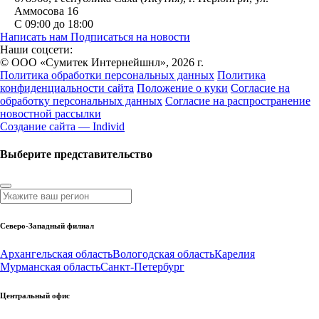
Аммосова 16
С 09:00 до 18:00
Написать нам
Подписаться на новости
Наши соцсети:
© ООО «Сумитек Интернейшнл», 2026 г.
Политика обработки персональных данных
Политика
конфиденциальности сайта
Положение о куки
Согласие на
обработку персональных данных
Согласие на распространение
новостной рассылки
Создание сайта — Individ
Выберите представительство
Северо-Западный филиал
Архангельская область
Вологодская область
Карелия
Мурманская область
Санкт-Петербург
Центральный офис