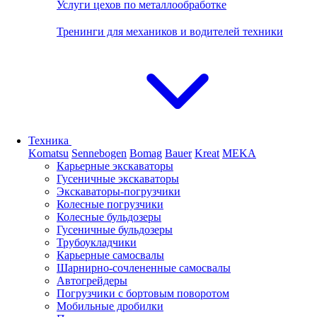
Услуги цехов по металлообработке
Тренинги для механиков и водителей техники
Техника
Komatsu
Sennebogen
Bomag
Bauer
Kreat
MEKA
Карьерные экскаваторы
Гусеничные экскаваторы
Экскаваторы-погрузчики
Колесные погрузчики
Колесные бульдозеры
Гусеничные бульдозеры
Трубоукладчики
Карьерные самосвалы
Шарнирно-сочлененные cамосвалы
Автогрейдеры
Погрузчики с бортовым поворотом
Мобильные дробилки