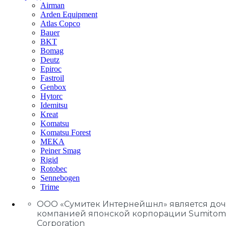
Airman
Arden Equipment
Atlas Сopco
Bauer
BKT
Bomag
Deutz
Epiroc
Fastroil
Genbox
Hytorc
Idemitsu
Kreat
Komatsu
Komatsu Forest
MEKA
Peiner Smag
Rigid
Rotobec
Sennebogen
Trime
ООО «Сумитек Интернейшнл» является до
компанией японской корпорации Sumitom
Corporation