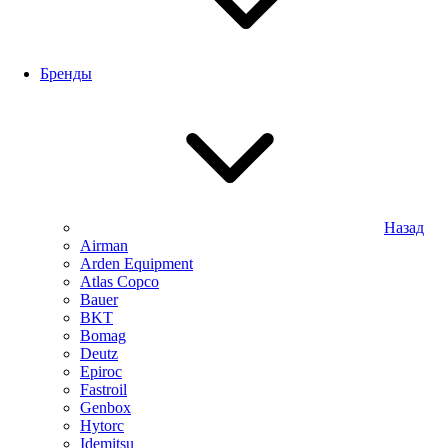
Бренды
Назад
Airman
Arden Equipment
Atlas Сopco
Bauer
BKT
Bomag
Deutz
Epiroc
Fastroil
Genbox
Hytorc
Idemitsu