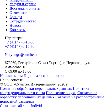
Услуги и сервис
Доставка и оплата
О компании
Бренды
Сотрудничество
Новости
Контакты
Нерюнгри
+7 (41147) 6-15-63
+7 (41147) 6-15-70
Neryungri@sumitec.ru
678960
, Республика Саха (Якутия), г.
Нерюнгри
,
ул.
Аммосова 16
С 09:00 до 18:00
Написать нам
Подписаться на новости
Наши соцсети:
© ООО «Сумитек Интернейшнл», 2026 г.
Политика обработки персональных данных
Политика
конфиденциальности сайта
Положение о куки
Согласие на
обработку персональных данных
Согласие на распространение
новостной рассылки
Создание сайта — Individ