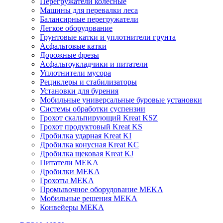
Перегружатели колесные
Машины для перевалки леса
Балансирные перегружатели
Легкое оборудование
Грунтовые катки и уплотнители грунта
Асфальтовые катки
Дорожные фрезы
Асфальтоукладчики и питатели
Уплотнители мусора
Рециклеры и стабилизаторы
Установки для бурения
Мобильные универсальные буровые установки
Системы обработки суспензии
Грохот скальпирующий Kreat KSZ
Грохот продуктовый Kreat KS
Дробилка ударная Kreat KI
Дробилка конусная Kreat KC
Дробилка щековая Kreat KJ
Питатели MEKA
Дробилки MEKA
Грохоты MEKA
Промывочное оборудование MEKA
Мобильные решения MEKA
Конвейеры MEKA