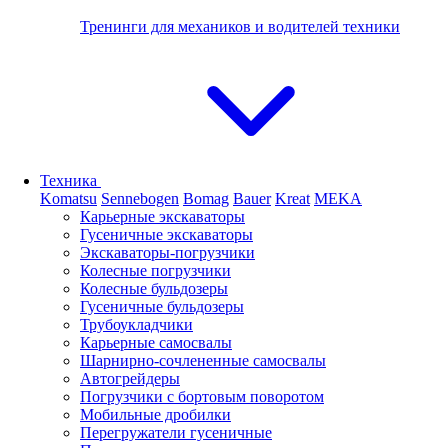
Тренинги для механиков и водителей техники
Техника
Komatsu
Sennebogen
Bomag
Bauer
Kreat
MEKA
Карьерные экскаваторы
Гусеничные экскаваторы
Экскаваторы-погрузчики
Колесные погрузчики
Колесные бульдозеры
Гусеничные бульдозеры
Трубоукладчики
Карьерные самосвалы
Шарнирно-сочлененные cамосвалы
Автогрейдеры
Погрузчики с бортовым поворотом
Мобильные дробилки
Перегружатели гусеничные