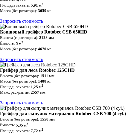
2
Площадь захвата:
5,91 м
Масса (без ротатора):
3659 кг
Запросить стоимость
Ковшовый грейфер Rotobec CSB 650HD
Высота (с ротатором):
2128 мм
3
Ёмкость:
5 м
Масса (без ротатора):
4670 кг
Запросить стоимость
Грейфер для леса Rotobec 125CHD
Высота (без ротатора):
1511 мм
Масса (без ротатора):
1488 кг
2
Площадь захвата:
1,25 м
Макс. раскрытие:
2557 мм
Запросить стоимость
Грейфер для сыпучих материалов Rotobec CSB 700 (4 cyl.)
Высота (без ротатора):
1550 мм
3
Ёмкость:
5,35 м
2
Площадь захвата:
7,72 м