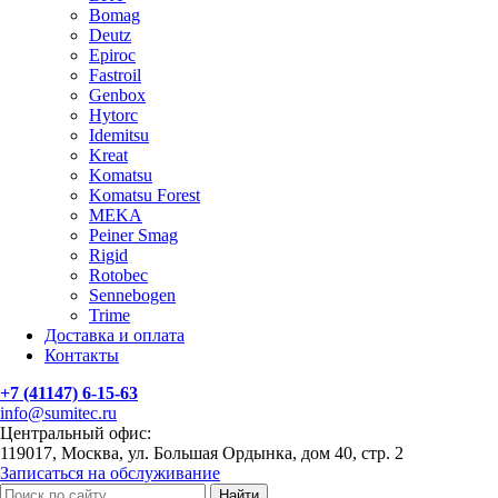
Bomag
Deutz
Epiroc
Fastroil
Genbox
Hytorc
Idemitsu
Kreat
Komatsu
Komatsu Forest
MEKA
Peiner Smag
Rigid
Rotobec
Sennebogen
Trime
Доставка и оплата
Контакты
+7 (41147) 6-15-63
info@sumitec.ru
Центральный офис:
119017, Москва, ул. Большая Ордынка, дом 40, стр. 2
Записаться на обслуживание
Найти