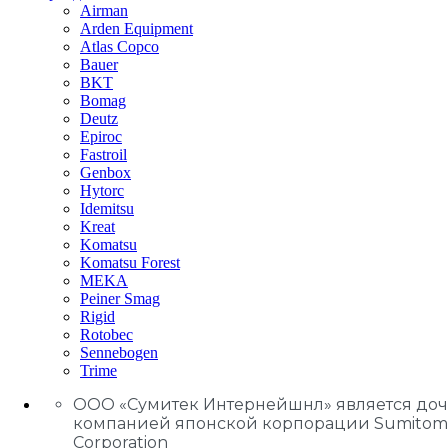
Airman
Arden Equipment
Atlas Сopco
Bauer
BKT
Bomag
Deutz
Epiroc
Fastroil
Genbox
Hytorc
Idemitsu
Kreat
Komatsu
Komatsu Forest
MEKA
Peiner Smag
Rigid
Rotobec
Sennebogen
Trime
ООО «Сумитек Интернейшнл» является до
компанией японской корпорации Sumitom
Corporation