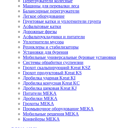
Перегружатели колесные
Машины для перевалки леса
Балансирные перегружатели
Легкое оборудование
Грунтовые катки и уплотнители грунта
Асфальтовые катки
Дорожные фрезы
Асфальтоукладчики и питатели
Уплотнители мусора
Рециклеры и стабилизаторы
Установки для бурения
Мобильные универсальные буровые установки
Системы обработки суспензии
Грохот скальпирующий Kreat KSZ
Грохот продуктовый Kreat KS
Дробилка ударная Kreat KI
Дробилка конусная Kreat KC
Дробилка щековая Kreat KJ
Питатели MEKA
Дробилки MEKA
Грохоты MEKA
Промывочное оборудование MEKA
Мобильные решения MEKA
Конвейеры MEKA