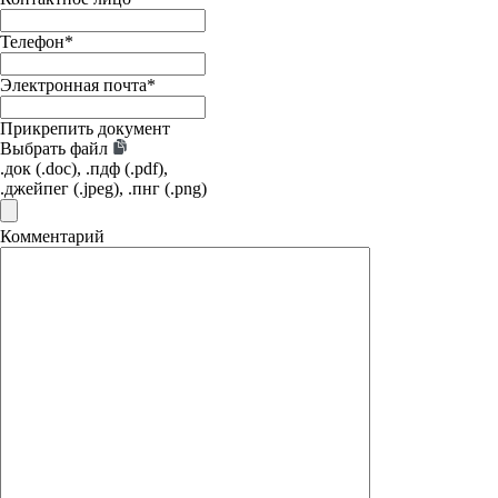
Телефон
*
Электронная почта
*
Прикрепить документ
Выбрать файл
.док (.doc), .пдф (.pdf),
.джейпег (.jpeg), .пнг (.png)
Комментарий