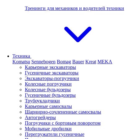
Тренинги для механиков и водителей техники
Техника
Komatsu
Sennebogen
Bomag
Bauer
Kreat
MEKA
Карьерные экскаваторы
Гусеничные экскаваторы
Экскаваторы-погрузчики
Колесные погрузчики
Колесные бульдозеры
Гусеничные бульдозеры
Трубоукладчики
Карьерные самосвалы
Шарнирно-сочлененные cамосвалы
Автогрейдеры
Погрузчики с бортовым поворотом
Мобильные дробилки
Перегружатели гусеничные